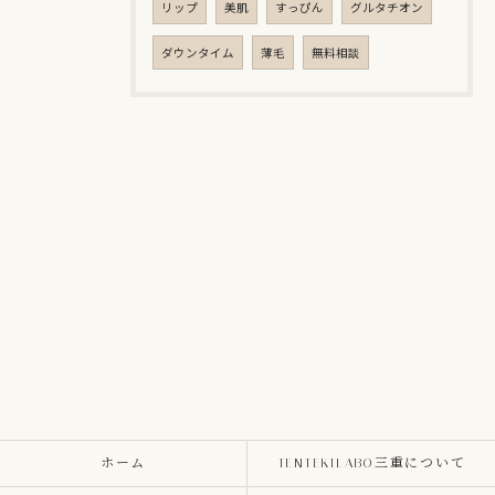
リップ
美肌
すっぴん
グルタチオン
ダウンタイム
薄毛
無料相談
ホーム
TENTEKILABO三重について