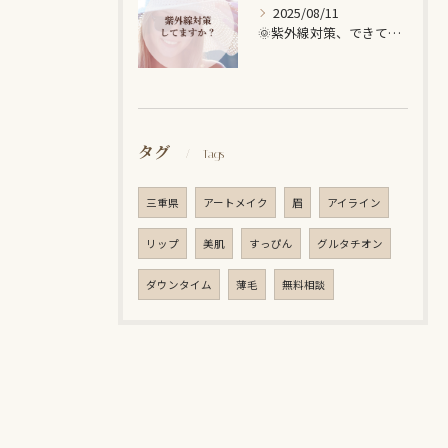
2025/08/11
🌞紫外線対策、できていますか？🌞
タグ
Tags
三重県
アートメイク
眉
アイライン
リップ
美肌
すっぴん
グルタチオン
ダウンタイム
薄毛
無料相談